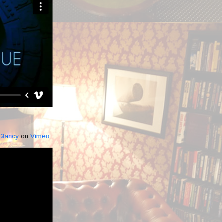
Glancy
on
Vimeo
.