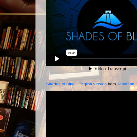
Shades of Blue - English version
from
Jonathan 