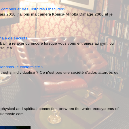
s Zombies et des Histoires Obscures?
rs 2010, j'ai pris ma caméra Konica-Minolta Dimage 2000 et je
male de sécurité
bain à relaxer ou encore lorsque vous vous entraînez au gym, ou
sque v...
viendrais-je conformiste ?
 est si individualisé ? Ce n'est pas une société d'ados attardés ou
e physical and spiritual connection between the water ecosystems of
bluemovie.com