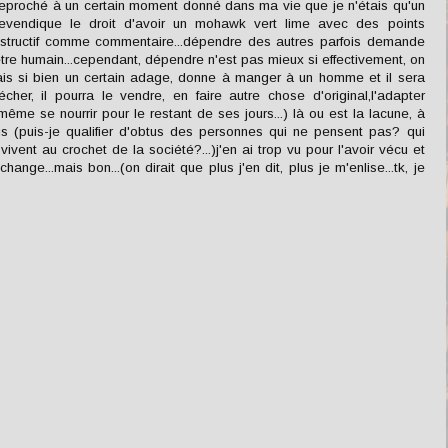
reproché à un certain moment donné dans ma vie que je n'étais qu'un
 revendique le droit d'avoir un mohawk vert lime avec des points
nstructif comme commentaire...dépendre des autres parfois demande
être humain...cependant, dépendre n'est pas mieux si effectivement, on
rais si bien un certain adage, donne à manger à un homme et il sera
cher, il pourra le vendre, en faire autre chose d'original,l'adapter
ême se nourrir pour le restant de ses jours...) là ou est la lacune, à
us (puis-je qualifier d'obtus des personnes qui ne pensent pas? qui
vivent au crochet de la société?...)j'en ai trop vu pour l'avoir vécu et
nge...mais bon...(on dirait que plus j'en dit, plus je m'enlise...tk, je