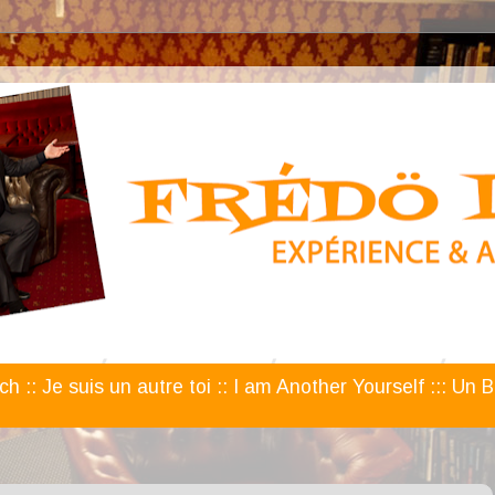
ech :: Je suis un autre toi :: I am Another Yourself ::: U