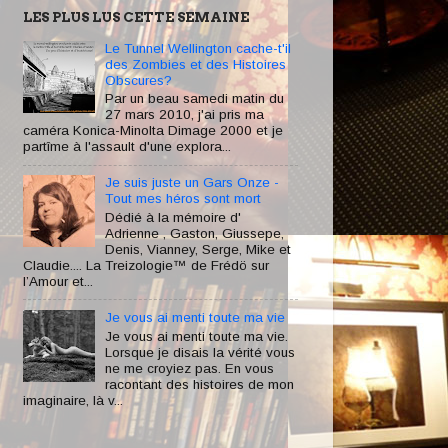
LES PLUS LUS CETTE SEMAINE
Le Tunnel Wellington cache-t'il
des Zombies et des Histoires
Obscures?
Par un beau samedi matin du
27 mars 2010, j'ai pris ma
caméra Konica-Minolta Dimage 2000 et je
partîme à l'assault d'une explora...
Je suis juste un Gars Onze -
Tout mes héros sont mort
Dédié à la mémoire d'
Adrienne , Gaston, Giussepe,
Denis, Vianney, Serge, Mike et
Claudie.... La Treizologie™ de Frédö sur
l’Amour et...
Je vous ai menti toute ma vie
Je vous ai menti toute ma vie.
Lorsque je disais la vérité vous
ne me croyiez pas. En vous
racontant des histoires de mon
imaginaire, là v...