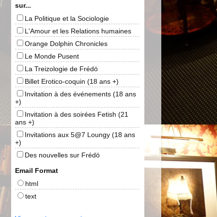
sur...
La Politique et la Sociologie
L'Amour et les Relations humaines
Orange Dolphin Chronicles
Le Monde Pusent
La Treizologie de Frédö
Billet Erotico-coquin (18 ans +)
Invitation à des événements (18 ans
+)
Invitation à des soirées Fetish (21
ans +)
Invitations aux 5@7 Loungy (18 ans
+)
Des nouvelles sur Frédö
Email Format
html
text