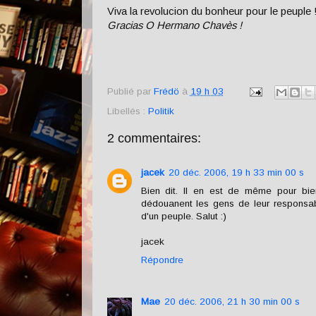
Viva la revolucion du bonheur pour le peuple 
Gracias O Hermano Chavès !
Publié par
Frédö
à
19 h 03
Libellés :
Politik
2 commentaires:
jacek
20 déc. 2006, 19 h 33 min 00 s
Bien dit. Il en est de même pour bi
dédouanent les gens de leur responsabili
d'un peuple. Salut :)
jacek
Répondre
Mae
20 déc. 2006, 21 h 30 min 00 s