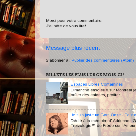
Merci pour votre commentaire.
J'ai hâte de vous lire!
Message plus récent
S'abonner à :
Publier des commentaires (Atom)
BILLETS LES PLUS LUS CE MOIS-CI!
Espaces Libres Contaminés
Dimanche ensoleillé sur Montréal je
brûler des calories, profiter ...
Je suis juste un Gars Onze - Tout 
Dédié à la mémoire d' Adrienne , Ga
Treizologie™ de Frédö sur l’Amour e