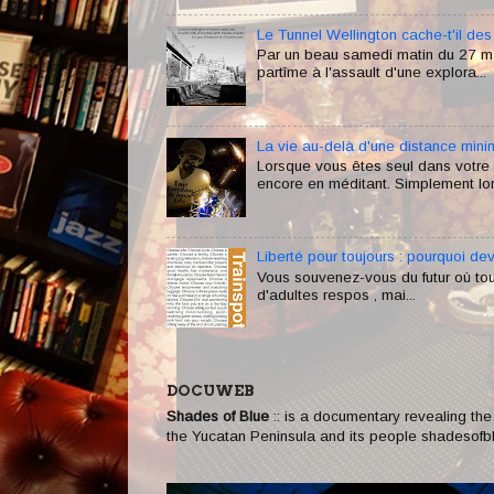
Le Tunnel Wellington cache-t'il de
Par un beau samedi matin du 27 ma
partîme à l'assault d'une explora...
La vie au-delà d'une distance mini
Lorsque vous êtes seul dans votre 
encore en méditant. Simplement lor
Liberté pour toujours : pourquoi de
Vous souvenez-vous du futur où tout
d'adultes respos , mai...
DOCUWEB
Shades of Blue
:: is a documentary revealing th
the Yucatan Peninsula and its people shadesof