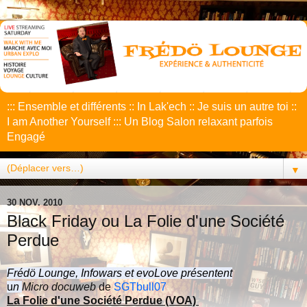
::: Ensemble et différents :: In Lak'ech :: Je suis un autre toi ::
I am Another Yourself ::: Un Blog Salon relaxant parfois
Engagé
▼
30 NOV. 2010
Black Friday ou La Folie d'une Société
Perdue
Frédö Lounge, Infowars et evoLove présentent
u
n
Micro docuweb
de
SGTbull07
La Folie d'une Société Perdue (VOA)