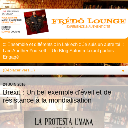
::: Ensemble et différents :: In Lak'ech :: Je suis un autre toi ::
I am Another Yourself ::: Un Blog Salon relaxant parfois
Engagé
▼
24 JUIN 2016
Brexit : Un bel exemple d'éveil et de
résistance à la mondialisation