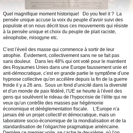
Quel magnifique moment historique! Do you feel it ? La
pensée unique accuse la voix du peuple d'avoir suivi des
populiste et on nous décrit tous ces mouvements qui résiste
à la pensée unique et choix du peuple de plait raciste,
xénophobe, misogyne etc.
C'est l'éveil des masse qui commence à sortir de leur
atrophie. Évidement, collectivement sans ne se fait pas
sans douleur. Dans les 48% qui ont voté pour le maintient
des Royaumes Unies dans une Europe faussement unie et
anti-démocratique, c'est en grande partie le symptôme d'une
hypnose collective qu'on accélère depuis la fin de la guerre
froide il y a 26 ans. Sous un fond d'unicité dans la diversité
et d'un monde de paix fédéré, l'UE se heurte à l'éveil des
gens qui soulèvent le rideau de l'hypocrisie de l'élite qui ne
veux qu'un contrôle des masses par hégémonie
économique et déréglementation fiscale. L'Europe n'a
jamais été un projet collectif et démocratique, mais un
laboratoire socio-économique de la mondialisation et de la
standardisation de l'oligarchie pragmatique américaine.
Derrière ce premier voile, se cache le deuxième, où l'on