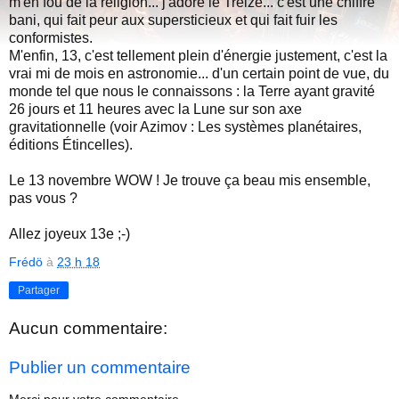
m'en fou de la religion... j'adore le Treize... c'est une chiffre
bani, qui fait peur aux supersticieux et qui fait fuir les
conformistes.
M'enfin, 13, c'est tellement plein d'énergie justement, c'est la
vrai mi de mois en astronomie... d'un certain point de vue, du
monde tel que nous le connaissons : la Terre ayant gravité
26 jours et 11 heures avec la Lune sur son axe
gravitationnelle (voir Azimov : Les systèmes planétaires,
éditions Étincelles).
Le 13 novembre WOW ! Je trouve ça beau mis ensemble,
pas vous ?
Allez joyeux 13e ;-)
Frédö
à
23 h 18
Partager
Aucun commentaire:
Publier un commentaire
Merci pour votre commentaire.