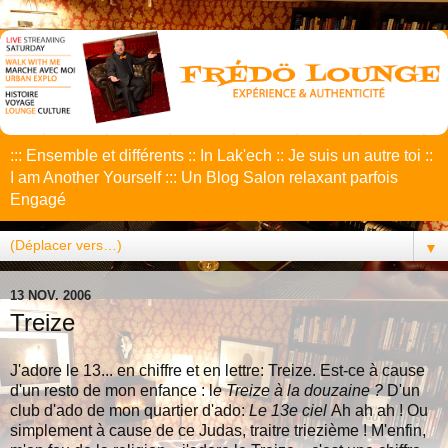
::: Ensemble et différents :: In Lak'ech :: Je suis un autre toi ::
I am Another Yourself ::: Un Blog Salon relaxant parfois
Engagé
▼
13 NOV. 2006
Treize
J'adore le 13... en chiffre et en lettre: Treize. Est-ce à cause
d'un resto de mon enfance : l
e Treize à la douzaine ?
D'un
club d'ado de mon quartier d'ado:
Le 13e ciel
Ah ah ah ! Ou
simplement à cause de ce Judas, traitre triezième ! M'enfin,