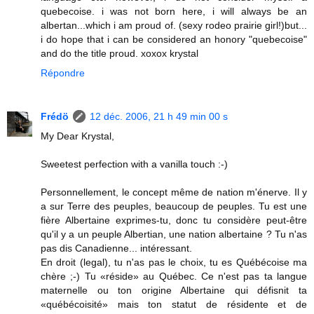
quebecoise. i was not born here, i will always be an
albertan...which i am proud of. (sexy rodeo prairie girl!)but...
i do hope that i can be considered an honory "quebecoise"
and do the title proud. xoxox krystal
Répondre
Frédö
12 déc. 2006, 21 h 49 min 00 s
My Dear Krystal,
Sweetest perfection with a vanilla touch :-)
Personnellement, le concept même de nation m'énerve. Il y
a sur Terre des peuples, beaucoup de peuples. Tu est une
fière Albertaine exprimes-tu, donc tu considère peut-être
qu'il y a un peuple Albertian, une nation albertaine ? Tu n'as
pas dis Canadienne... intéressant.
En droit (legal), tu n'as pas le choix, tu es Québécoise ma
chère ;-) Tu «réside» au Québec. Ce n'est pas ta langue
maternelle ou ton origine Albertaine qui défisnit ta
«québécoisité» mais ton statut de résidente et de