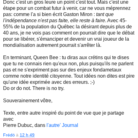
Donc c'est un gros leure un point c'est tout. Mais c'est une
étape pour un combat futur à venir, car ne vous méprennez
pas: comme l'a si bien écrit Gaston Miron :
tant que
l'indépendance n'est pas faite, elle reste à faire
. Avec 45-
55% de la population du Québec la désirant depuis plus de
40 ans, je ne vois pas comment on pourrait dire que le débat
pour se libérer, s'émanciper et devenir un vrai joueur de la
mondialisation autrement pourrait s'arrêter là.
En terminant, Queen Bee : tu diras aux crétins qui te dises
que tu ne connais rien qu'eux non, plus puisqu'ils ne parlent
pas et ne s'expriment pas sur des enjeux fondametaux
comme notre identité citoyenne. Tout idées non dites est pire
qu'une idée exprimée avec des erreurs. ;-)
Do or do not. There is no try.
Souverainement vôtre,
Texte, entre autre inspiré du point de vue que je partage
avec
Pierre Dubuc, dans
l'autre' Journal
Frédö
à
12 h 49