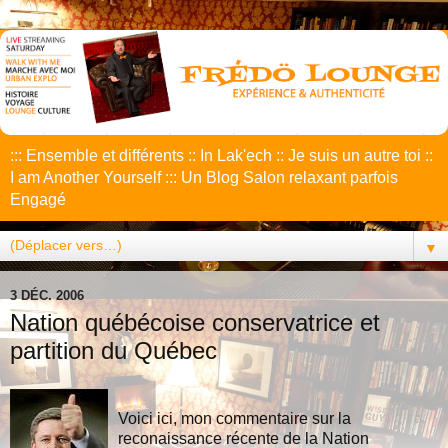
::: Ensemble et différents :: In Lak'ech :: Je suis un autre toi ::
I am Another Yourself ::: Un Blog Salon relaxant parfois
Engagé
▼
3 DÉC. 2006
Nation québécoise conservatrice et
partition du Québec
Voici ici, mon commentaire sur la
reconaissance récente de la Nation