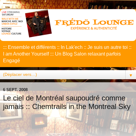
::: Ensemble et différents :: In Lak'ech :: Je suis un autre toi ::
I am Another Yourself ::: Un Blog Salon relaxant parfois
Engagé
▼
6 SEPT. 2008
Le ciel de Montréal saupoudré comme
jamais :: Chemtrails in the Montreal Sky