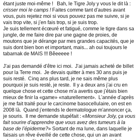
étant juste moi-même !
Bah, le Tigre Joly y vous le dit là :
crisser moi le camps !
Faites comme tant d'autres avant
vous, puis rejetez moi si vous pouvez pas me suivre, si je
vais trop vite, si j'en fais trop, si je suis trop.
Je suis tellement écœuré et fatigué, comme le tigre dans sa
jungle, de me faire dire par une gagne de proies, de
moutons que je dérange par mes grandes capacités, que je
suis dont bien bon et important, mais... ah oui toujours le
tabarnak de MAIS !!! Bêeeeee !
J'ai pas demandé d'être ici moi. J'ai jamais acheté de billet
pour la Terre moi. Je devais quitter à mes 30 ans puis je
suis resté. Cinq ans plus tard, je ne sais même plus
pourquoi je suis resté, je reste. Il y a deux ans j'ai cru en
quelque chose et cette chose m'a avertis que j'étais bien
mieux de finir la «game» «naturellement». L'année d'après
je me fait traité pour le
carcinome basocellulaire, on est en
2008 là. Quand j'entends le dermatologue m'annoncer ça,
je souris. Il me demande stupéfait : «
Monsieur Joly, ça vous
fait sourire d'apprendre que vous avez des tumeurs à la
base de l'épiderme?
» Sortant de ma lune, dans laquelle je
faisais un rêve éveillé de cette chose, qui un an avant