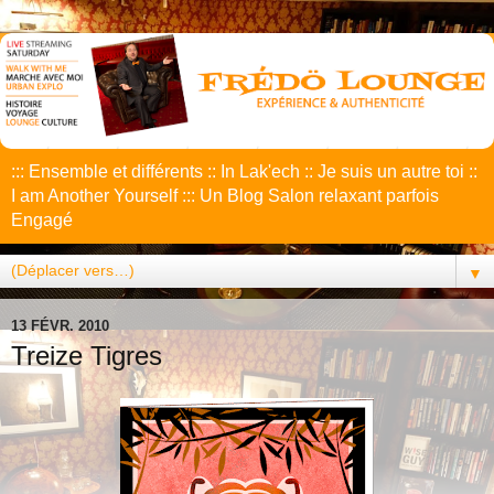
::: Ensemble et différents :: In Lak'ech :: Je suis un autre toi ::
I am Another Yourself ::: Un Blog Salon relaxant parfois
Engagé
▼
13 FÉVR. 2010
Treize Tigres