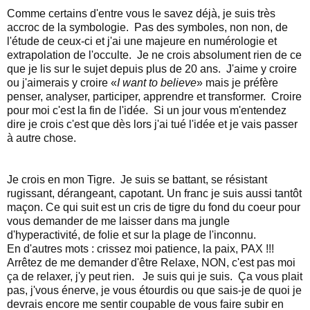
Comme certains d'entre vous le savez déjà, je suis très
accroc de la symbologie. Pas des symboles, non non, de
l'étude de ceux-ci et j'ai une majeure en numérologie et
extrapolation de l'occulte. Je ne crois absolument rien de ce
que je lis sur le sujet depuis plus de 20 ans. J'aime y croire
ou j'aimerais y croire «
I want to believe
» mais je préfère
penser, analyser, participer, apprendre et transformer. Croire
pour moi c'est la fin de l'idée. Si un jour vous m'entendez
dire je crois c'est que dès lors j'ai tué l'idée et je vais passer
à autre chose.
Je crois en mon Tigre. Je suis se battant, se résistant
rugissant, dérangeant, capotant. Un franc je suis aussi tantôt
maçon. Ce qui suit est un cris de tigre du fond du coeur pour
vous demander de me laisser dans ma jungle
d'hyperactivité, de folie et sur la plage de l'inconnu.
En d'autres mots : crissez moi patience, la paix, PAX !!!
Arrêtez de me demander d'être Relaxe, NON, c'est pas moi
ça de relaxer, j'y peut rien. Je suis qui je suis. Ça vous plait
pas, j'vous énerve, je vous étourdis ou que sais-je de quoi je
devrais encore me sentir coupable de vous faire subir en