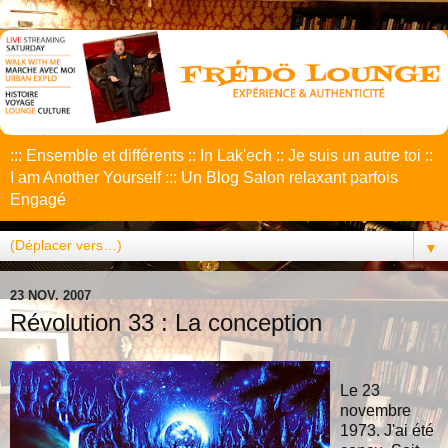
::: Ensemble et différents :: In Lak'ech :: Je suis un autre toi ::
I am Another Yourself ::: Un Blog Salon relaxant parfois
Engagé
▼
23 NOV. 2007
Révolution 33 : La conception
Le 23
novembre
1973. J'ai été