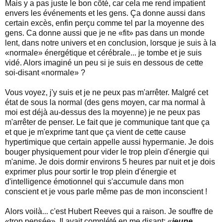
Mais y a pas juste le bon côté, car cela me rend impatient
envers les événements et les gens. Ça donne aussi dans
certain excès, enfin perçu comme tel par la moyenne des
gens. Ca donne aussi que je ne «fit» pas dans un monde
lent, dans notre univers et en conclusion, lorsque je suis à la
«normale» énergétique et cérébrale... je tombe et je suis
vidé. Alors imaginé un peu si je suis en dessous de cette
soi-disant «normale» ?
Vous voyez, j'y suis et je ne peux pas m'arrêter. Malgré cet
état de sous la normal (des gens moyen, car ma normal à
moi est déjà au-dessus des la moyenne) je ne peux pas
m'arrêter de penser. Le fait que je communique tant que ça
et que je m'exprime tant que ça vient de cette cause
hypertimique que certain appelle aussi hypermanie. Je dois
bouger physiquement pour vider le trop plein d'énergie qui
m'anime. Je dois dormir environs 5 heures par nuit et je dois
exprimer plus pour sortir le trop plein d'énergie et
d'intelligence émotionnel qui s'accumule dans mon
conscient et je vous parle même pas de mon inconscient !
Alors voilà... c'est Hubert Reeves qui a raison. Je souffre de
«trop pensée». Il avait complété en me disant: «
jeune